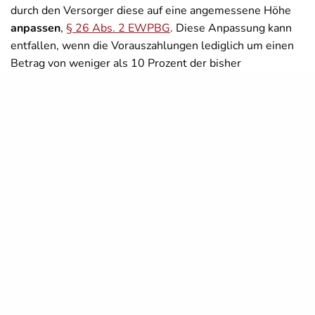
durch den Versorger diese auf eine angemessene Höhe
anpassen
,
§ 26 Abs. 2 EWPBG
. Diese Anpassung kann
entfallen, wenn die Vorauszahlungen lediglich um einen
Betrag von weniger als 10 Prozent der bisher
vereinbarten Betriebskostenvorauszahlungen anzupassen
wären.
Eine ähnliche Regelung besteht für
Strom
nach
§ 12a
Abs. 2 StromPBG
in Mietverhältnissen, in denen die
vermieteten Räume mittels einer Wärmepumpe oder
einer Stromheizung beheizt werden.
Die Funktionsweise der Bremsen
Für private Haushalte sowie kleine und mittlere
Unternehmen mit weniger als 1,5 Millionen
Kilowattstunden Gasverbrauch im Jahr sowie für Vereine
beträgt der Gaspreispreisdeckel 12 Cent pro
Kilowattstunde für 80 Prozent des im September 2022