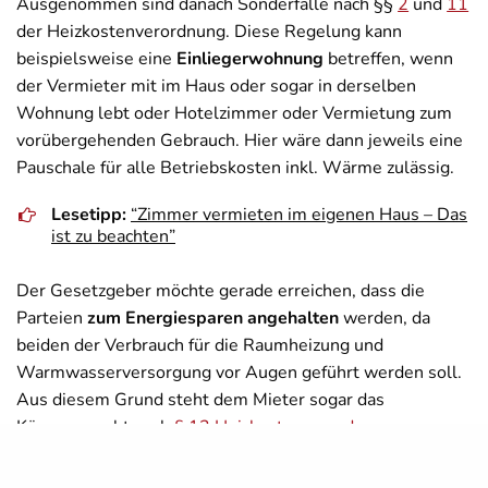
Ausgenommen sind danach Sonderfälle nach §§
2
und
11
der Heizkostenverordnung. Diese Regelung kann
beispielsweise eine
Einliegerwohnung
betreffen, wenn
der Vermieter mit im Haus oder sogar in derselben
Wohnung lebt oder Hotelzimmer oder Vermietung zum
vorübergehenden Gebrauch. Hier wäre dann jeweils eine
Pauschale für alle Betriebskosten inkl. Wärme zulässig.
Lesetipp:
“Zimmer vermieten im eigenen Haus – Das
ist zu beachten”
Der Gesetzgeber möchte gerade erreichen, dass die
Parteien
zum Energiesparen angehalten
werden, da
beiden der Verbrauch für die Raumheizung und
Warmwasserversorgung vor Augen geführt werden soll.
Aus diesem Grund steht dem Mieter sogar das
Kürzungsrecht nach
§ 12 Heizkostenverordnung
zu, wenn
der Vermieter nicht richtig abrechnen kann oder will.