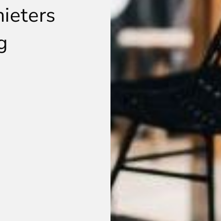
ieters
g