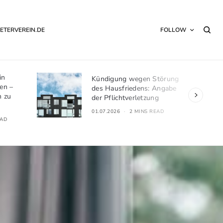
ETERVEREIN.DE
FOLLOW
törung
BGH: Umlagefähigkeit von
Angabe
Wärmelieferungskosten
g
24.06.2026
2 MINS READ
EAD