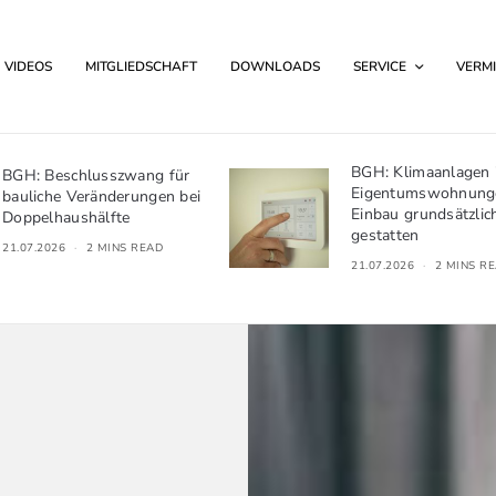
VIDEOS
MITGLIEDSCHAFT
DOWNLOADS
SERVICE
VERMI
BGH: Klimaanlagen in
Kündigung wegen S
Eigentumswohnungen –
des Hausfriedens: 
Einbau grundsätzlich zu
der Pflichtverletzun
gestatten
01.07.2026
2 MINS R
21.07.2026
2 MINS READ