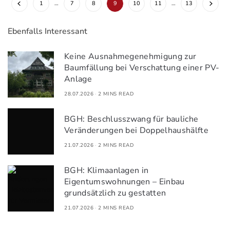
1
…
7
8
9
10
11
…
13
Ebenfalls Interessant
Keine Ausnahmegenehmigung zur
Baumfällung bei Verschattung einer PV-
Anlage
28.07.2026
2 MINS READ
BGH: Beschlusszwang für bauliche
Veränderungen bei Doppelhaushälfte
21.07.2026
2 MINS READ
BGH: Klimaanlagen in
Eigentumswohnungen – Einbau
grundsätzlich zu gestatten
21.07.2026
2 MINS READ