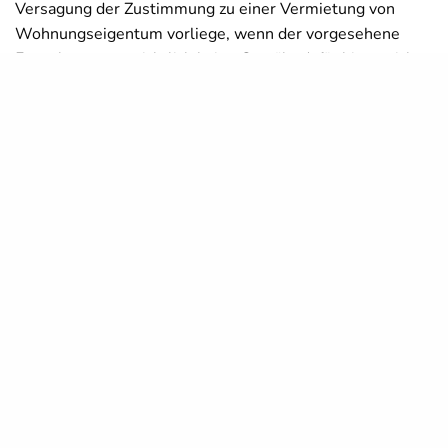
Versagung der Zustimmung zu einer Vermietung von
Wohnungseigentum vorliege, wenn der vorgesehene
Erwerber voraussichtlich keine Gewähr dafür biete, sich
persönlich in die Gemeinschaft einzuordnen. Auch könne
ein Wohnungseigentümer die Erteilung seiner
erforderlichen Zustimmung zur Vermietung von
Wohnungseigentum davon abhängig machen, dass ihm
Informationen über den vorgesehenen Erwerber oder
Mieter zugänglich gemacht werden.
Nur objektiv erforderliche
Informationen können durch die
anderen Eigentümer verlangt werden
Ein solches Recht könne dem Wohnungseigentümer,
dessen Zustimmung zur Vermietung erforderlich ist, aber
nur im Hinblick auf Informationen oder Unterlagen
zugebilligt werden, die bei objektiver Betrachtung
f
ür die