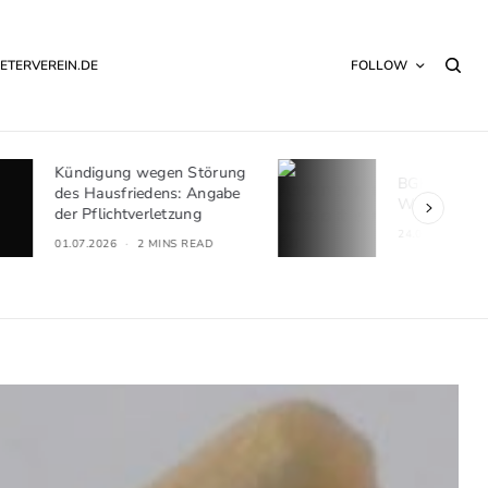
ETERVEREIN.DE
FOLLOW
törung
BGH: Umlagefähigkeit von
Angabe
Wärmelieferungskosten
g
24.06.2026
2 MINS READ
EAD