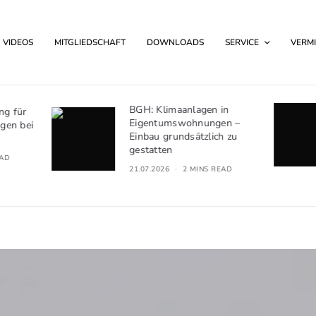
VIDEOS
MITGLIEDSCHAFT
DOWNLOADS
SERVICE
VERMI
BGH: Klimaanlagen in
Kündigung wegen S
Eigentumswohnungen –
des Hausfriedens: 
Einbau grundsätzlich zu
der Pflichtverletzun
gestatten
01.07.2026
2 MINS R
21.07.2026
2 MINS READ