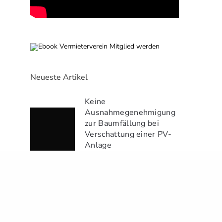
Neueste Artikel
Keine
Ausnahmegenehmigung
zur Baumfällung bei
Verschattung einer PV-
Anlage
28.07.2026
2 MINS READ
BGH: Beschlusszwang
für bauliche
Veränderungen bei
Doppelhaushälfte