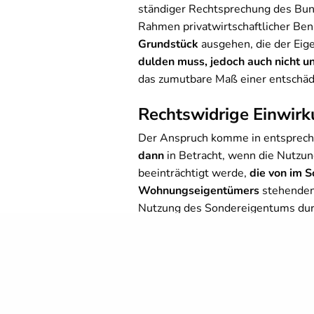
ständiger Rechtsprechung des Bu
Rahmen privatwirtschaftlicher Be
Grundstück
ausgehen, die der Eig
dulden muss, jedoch auch nicht u
das zumutbare Maß einer entschäd
Rechtswidrige Einwi
Der Anspruch komme in entspre
dann
in Betracht, wenn die Nutzu
beeinträchtigt werde,
die von im 
Wohnungseigentümers
stehenden 
Nutzung des Sondereigentums dur
beeinträchtigt werde.
Im konkreten Fall brach bei Außen
installierte
Kaltwasserleitung in 
Wasserschaden führte. Es sei also
vom Gemeinschaftseigentum, son