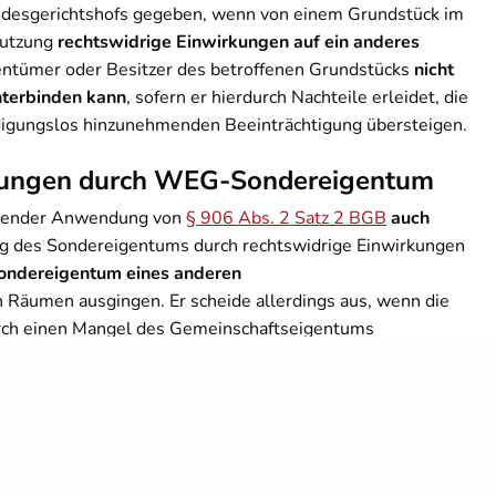
ndesgerichtshofs gegeben, wenn von einem Grundstück im
nutzung
rechtswidrige Einwirkungen auf ein anderes
entümer oder Besitzer des betroffenen Grundstücks
nicht
nterbinden kann
, sofern er hierdurch Nachteile erleidet, die
igungslos hinzunehmenden Beeinträchtigung übersteigen.
rkungen durch WEG-Sondereigentum
chender Anwendung von
§ 906 Abs. 2 Satz 2 BGB
auch
ng des Sondereigentums durch rechtswidrige Einwirkungen
Sondereigentum eines anderen
Räumen ausgingen. Er scheide allerdings aus, wenn die
ch einen Mangel des Gemeinschaftseigentums
temperaturen von -20 Grad eine nachträglich
einer Sondereigentumseinheit
, die in einer anderen zu einem
 davon auszugehen, dass die Einwirkung durch Wasser nicht
dern von im Sondereigentum stehenden Räumen des