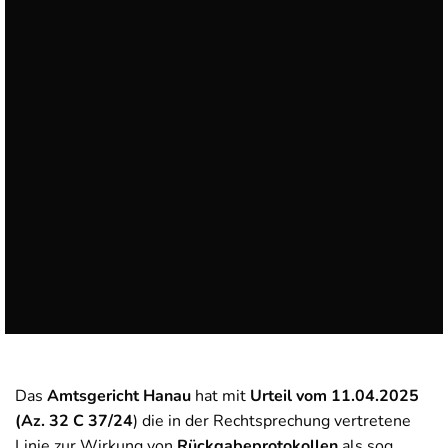
Das
Amtsgericht Hanau
hat mit
Urteil vom 11.04.2025
(Az. 32 C 37/24
) die in der Rechtsprechung vertretene
Linie zur Wirkung von
Rückgabeprotokollen
als sog.