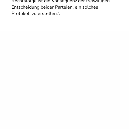
Rechtsfolge ist die Konsequenz der freiwilligen
Entscheidung beider Parteien, ein solches
Protokoll zu erstellen.“.
In konkreten Fall könne die Mieterseite daher auch nicht
behaupten die Wohnung sei während der Mietzeit
mangelhaft gewesen, das jedenfalls in der Form, dass der
Mangel bis zu Ende bestanden habe.
Zum Volltext der Entscheidung
Muster: Rückgabeprotokoll
BGH-Urteile im Mietrecht
Kennen Sie schon unsere
BGH-Urteilsübersicht zum