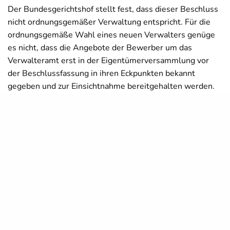
Der Bundesgerichtshof stellt fest, dass dieser Beschluss
nicht ordnungsgemäßer Verwaltung entspricht. Für die
ordnungsgemäße Wahl eines neuen Verwalters genüge
es nicht, dass die Angebote der Bewerber um das
Verwalteramt erst in der Eigentümerversammlung vor
der Beschlussfassung in ihren Eckpunkten bekannt
gegeben und zur Einsichtnahme bereitgehalten werden.
Bei der Neubestellung eines Verwalters sei es
regelmäßig geboten, den Wohnungseigentümern die
Angebote der Bewerber oder jedenfalls deren Namen
und die Eckdaten ihrer Angebote grundsätzlich innerhalb
der Einladungsfrist des
§ 24 Abs. 4 Satz 2
WEG
zukommen zu lassen. Auch die Einholung von
Alternativangeboten sei erforderlich.
„Um den Wohnungseigentümern bei der
Neubestellung eines Verwalters, der für sie wichtige