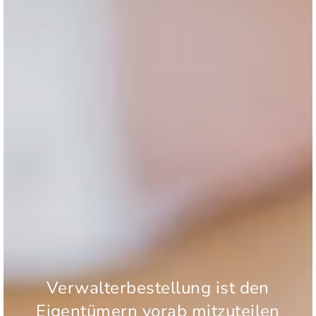
Verwalterbestellung ist den
Eigentümern vorab mitzuteilen