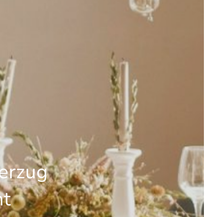
erzug
ht