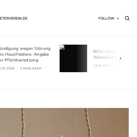
ETERVEREIN.DE
FOLLOW
törung
BGH: Umlagefähigkeit von
Angabe
Wärmelieferungskosten
g
24.06.2026
2 MINS READ
EAD