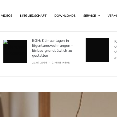
VIDEOS
MITGLIEDSCHAFT
DOWNLOADS
SERVICE
VERMI
BGH: Klimaanlagen in
Kündigung wegen S
Eigentumswohnungen –
des Hausfriedens: 
Einbau grundsätzlich zu
der Pflichtverletzun
gestatten
01.07.2026
2 MINS R
21.07.2026
2 MINS READ