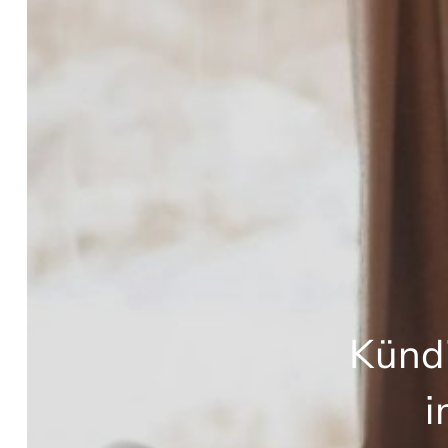
Künd
i