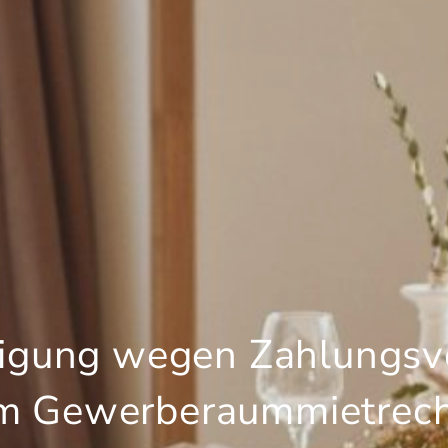
igung wegen Zahlungsv
m Gewerberaummietrec