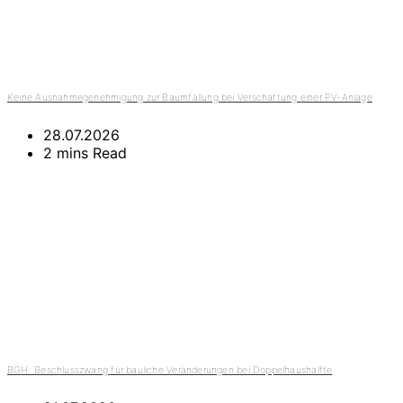
Keine Ausnahmegenehmigung zur Baumfällung bei Verschattung einer PV-Anlage
28.07.2026
2 mins Read
BGH: Beschlusszwang für bauliche Veränderungen bei Doppelhaushälfte