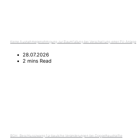
Keine Ausnahmegenehmigung zur Baumfällung bei Verschattung einer PV-Anlage
28.07.2026
2 mins Read
BGH: Beschlusszwang für bauliche Veränderungen bei Doppelhaushälfte