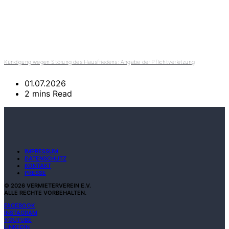
Kündigung wegen Störung des Hausfriedens: Angabe der Pflichtverletzung
01.07.2026
2 mins Read
IMPRESSUM
DATENSCHUTZ
KONTAKT
PRESSE
©
2026
VERMIETERVEREIN E.V.
ALLE RECHTE VORBEHALTEN.
FACEBOOK
INSTAGRAM
YOUTUBE
LINKEDIN