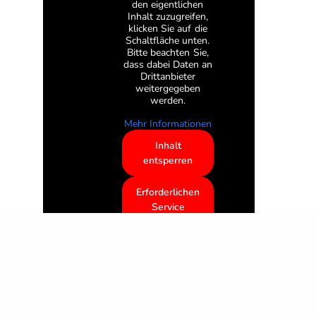
den eigentlichen
Inhalt zuzugreifen,
klicken Sie auf die
Schaltfläche unten.
Bitte beachten Sie,
dass dabei Daten an
Drittanbieter
weitergegeben
werden.
Mehr Informationen
Inhalt
entsperren
Erforderlichen
Service
akzeptieren
und Inhalte
entsperren