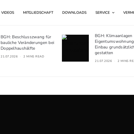
VIDEOS
MITGLIEDSCHAFT
DOWNLOADS
SERVICE
VERMI
BGH: Klimaanlagen 
BGH: Beschlusszwang für
Eigentumswohnung
bauliche Veränderungen bei
Einbau grundsätzlic
Doppelhaushälfte
gestatten
21.07.2026
2 MINS READ
21.07.2026
2 MINS R