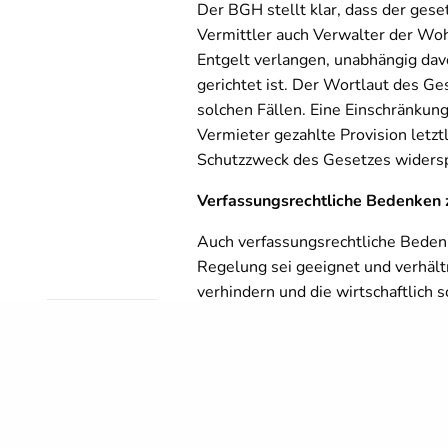
Der BGH stellt klar, dass der gese
Vermittler auch Verwalter der Wohn
Entgelt verlangen, unabhängig da
gerichtet ist. Der Wortlaut des Ge
solchen Fällen. Eine Einschränkung
Vermieter gezahlte Provision letz
Schutzzweck des Gesetzes widers
Verfassungsrechtliche Bedenken
Auch verfassungsrechtliche Beden
Regelung sei geeignet und verhä
verhindern und die wirtschaftlich
blieben zudem ausreichend berufli
READ NEXT
Gewerberäumen oder Immobilienv
Im konkreten Fall musste die bekl
Provisionen für die Vermittlung v
zurückzahlen.
BGH: