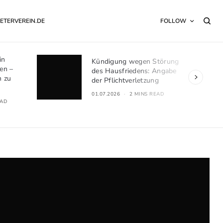
ETERVEREIN.DE
FOLLOW
in
Kündigung wegen Störung
en –
des Hausfriedens: Angabe
h zu
der Pflichtverletzung
01.07.2026
2 MINS READ
EAD