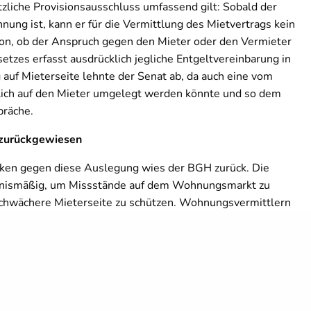
tzliche Provisionsausschluss umfassend gilt: Sobald der
ung ist, kann er für die Vermittlung des Mietvertrags kein
von, ob der Anspruch gegen den Mieter oder den Vermieter
setzes erfasst ausdrücklich jegliche Entgeltvereinbarung in
 auf Mieterseite lehnte der Senat ab, da auch eine vom
tlich auf den Mieter umgelegt werden könnte und so dem
präche.
 zurückgewiesen
ken gegen diese Auslegung wies der BGH zurück. Die
ltnismäßig, um Missstände auf dem Wohnungsmarkt zu
 schwächere Mieterseite zu schützen. Wohnungsvermittlern
che Betätigungsfelder, etwa die Vermittlung von
erkäufen.
agte Verwalterin die von der Vermieterin gezahlten
on Mietverträgen über die von ihr verwalteten Wohnungen