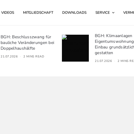
VIDEOS
MITGLIEDSCHAFT
DOWNLOADS
SERVICE
VERMI
BGH: Klimaanlagen in
lusszwang für
Eigentumswohnungen –
eränderungen bei
Einbau grundsätzlich zu
hälfte
gestatten
2 MINS READ
21.07.2026
2 MINS READ