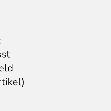
:
st
eld
tikel)