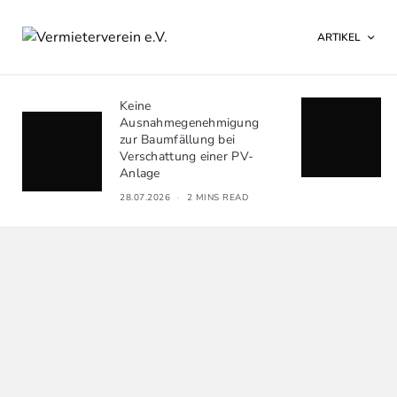
ARTIKEL
Keine
BGH: Besch
Ausnahmegenehmigung
bauliche V
zur Baumfällung bei
Doppelhaus
Verschattung einer PV-
21.07.2026
Anlage
28.07.2026
2 MINS READ