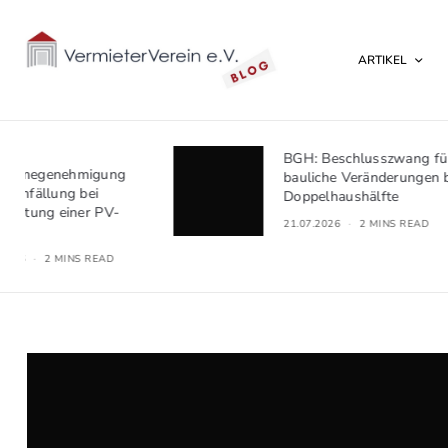
ARTIKEL
BGH: Beschlusszwang für
bauliche Veränderungen bei
Doppelhaushälfte
21.07.2026
2 MINS READ