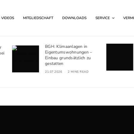
VIDEOS
MITGLIEDSCHAFT
DOWNLOADS
SERVICE
VERMI
BGH: Klimaanlagen in
Kündigung wegen S
Eigentumswohnungen –
des Hausfriedens: 
Einbau grundsätzlich zu
der Pflichtverletzun
gestatten
01.07.2026
2 MINS R
21.07.2026
2 MINS READ