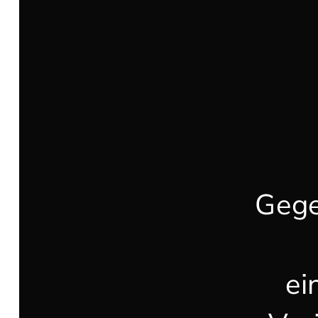
Gege
ei