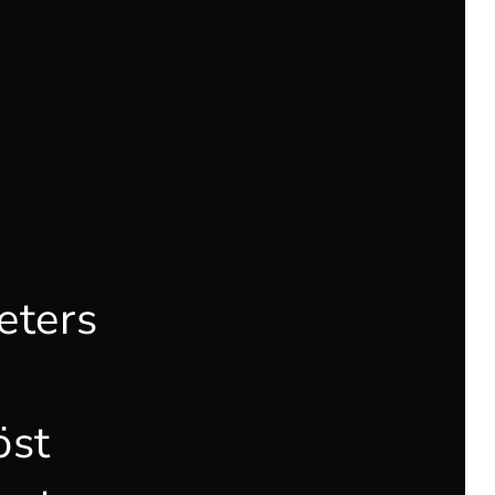
eters
öst