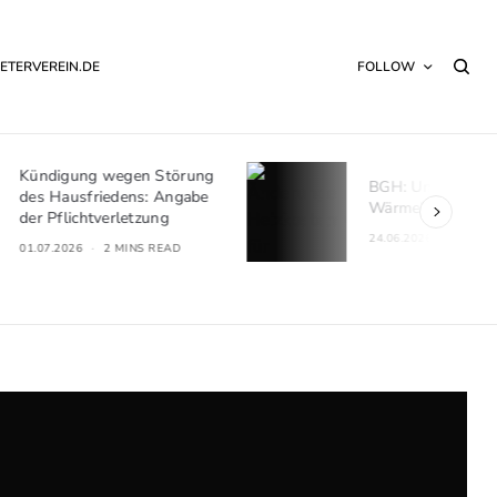
ETERVEREIN.DE
FOLLOW
törung
BGH: Umlagefähigkeit von
Angabe
Wärmelieferungskosten
g
24.06.2026
2 MINS READ
EAD