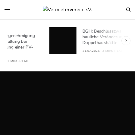
BGH: Beschlusszwang für
bauliche Veränderungen bei
Doppelhaushälfte
21.07.2026
2 MINS READ