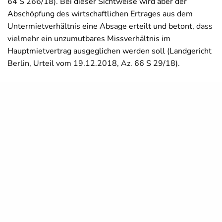
64 S 266/18). Bei dieser Sichtweise wird aber der
Abschöpfung des wirtschaftlichen Ertrages aus dem
Untermietverhältnis eine Absage erteilt und betont, dass
vielmehr ein unzumutbares Missverhältnis im
Hauptmietvertrag ausgeglichen werden soll (Landgericht
Berlin, Urteil vom 19.12.2018, Az. 66 S 29/18).
Höhere Miete nicht immer möglich
Ein Zuschlag ist in bestimmten Fällen allerdings
ausgeschlossen
.
Dies kann beispielsweise der Fall sein, wenn die
ursprüngliche Belegungsanzahl der Wohnung durch die
Untervermietung wiederhergestellt wird.